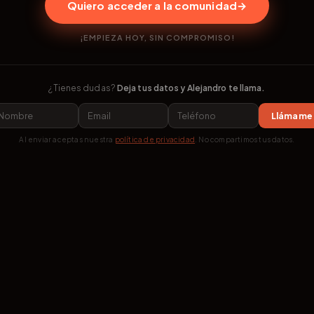
Quiero acceder a la comunidad
→
¡EMPIEZA HOY, SIN COMPROMISO!
¿Tienes dudas?
Deja tus datos y Alejandro te llama.
Llámame
Al enviar aceptas nuestra
política de privacidad
. No compartimos tus datos.