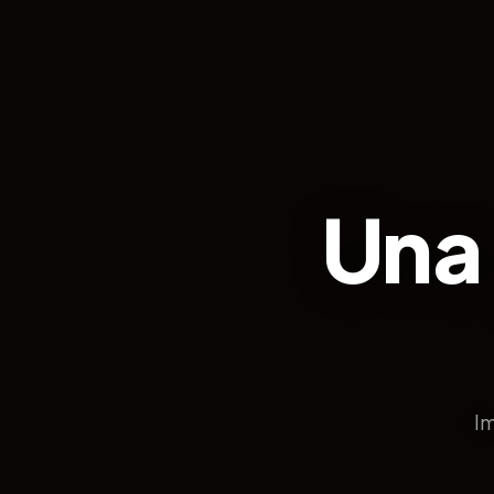
Una
I