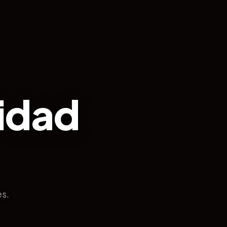
idad
es.