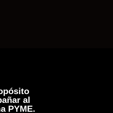
opósito
añar al
una PYME.